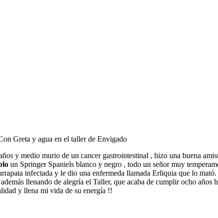
Con Greta y agua en el taller de Envigado
ños y medio murio de un cancer gastrointestinal , hizo una buena ami
blo
un Springer Spaniels blanco y negro , todo un señor muy temperamen
apata infectada y le dio una enfermeda llamada Erliquia que lo mató.
, además llenando de alegría el Taller, que acaba de cumplir ocho años
dad y llena mi vida de su energía !!