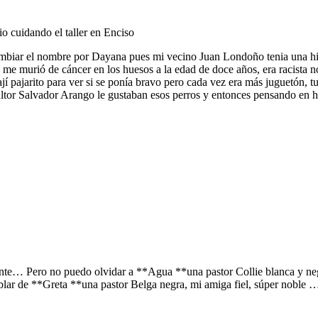
o cuidando el taller en Enciso
ambiar el nombre por Dayana pues mi vecino Juan Londoño tenia una h
se me murió de cáncer en los huesos a la edad de doce años, era racista 
jí pajarito para ver si se ponía bravo pero cada vez era más juguetón
tor Salvador Arango le gustaban esos perros y entonces pensando en h
mente… Pero no puedo olvidar a **Agua **una pastor Collie blanca y n
lar de **Greta **una pastor Belga negra, mi amiga fiel, súper noble …