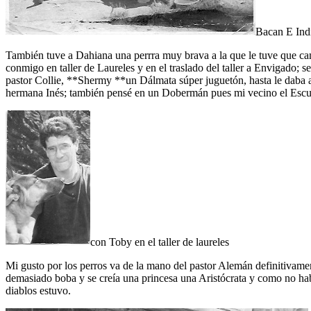
Bacan E Indi
También tuve a Dahiana una perrra muy brava a la que le tuve que c
conmigo en taller de Laureles y en el traslado del taller a Envigado; 
pastor Collie, **Shermy **un Dálmata súper juguetón, hasta le daba a
hermana Inés; también pensé en un Dobermán pues mi vecino el Escul
con Toby en el taller de laureles
Mi gusto por los perros va de la mano del pastor Alemán definitiva
demasiado boba y se creía una princesa una Aristócrata y como no hab
diablos estuvo.