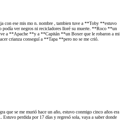
ija con ese mis mo n. nombre , tambien tuve a **Toby **estuvo
no podía ver negros ni recicladores lloré su muerte. **Roco **un
, tuve a **Apache **y a **Capitán **un Boxer que le robaron a mi
acer crianza conseguí a **Tapa **pero no se me crió.
egra que se me murió hace un año, estuvo conmigo cinco años era
. Estuvo perdida por 17 días y regresó sola, vaya a saber donde