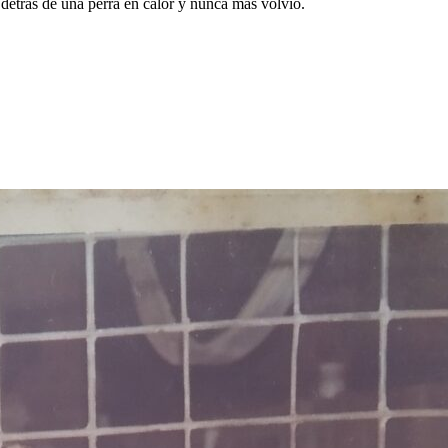
 detrás de una perra en calor y nunca más volvió.