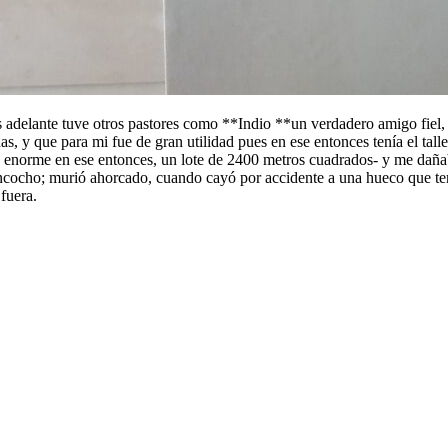
s adelante tuve otros pastores como **Indio **un verdadero amigo fiel
s, y que para mi fue de gran utilidad pues en ese entonces tenía el talle
r era enorme en ese entonces, un lote de 2400 metros cuadrados- y me d
ncocho; murió ahorcado, cuando cayó por accidente a una hueco que tenía
fuera.