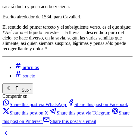
sacará duelo y pena acerbo y cierta.
Escrito alrededor de 1534, para Cavalieri.
El sentido del primer terceto y el subsiguiente verso, es el que sigue:
*Así como el líquido terrestre —la lluvia— descendido puro del
cielo, se hace diverso, en la savia, según las varias semillas que
alimente, asi quien siembra suspiros, lágrimas y penas sólo puede
recoger llanto y dolor. *
articulos
soneto
Subir
Compartir en:
Share this post via WhatsApp
Share this post on Facebook
Share this post on X
Share this post via Telegram
Share
this post on Pinterest
Share this post via email