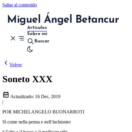
Saltar al contenido
Miguel Ángel Betancur
Artículos
Sobre mí
Buscar
Volver
Soneto XXX
Actualizado:
16 Dec, 2019
|
POR MICHELANGELO BUONARROTI
Sì come nella penna e nell’inchiostro
è l’alto e ‘l basso e ‘l medïocre stile,