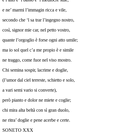
e ne’ marmi l’immagin ricca e vile,
secondo che ‘l sa trar l’ingegno nostro,
così, signor mie car, nel petto vostro,
quante l’orgoglio è forse ogni atto umile;
ma io sol quel c’a me propio è e simile
ne traggo, come fuor nel viso mostro.
Chi semina sospir, lacrime e doglie,
(l’umor dal ciel terreste, schietto e solo,
a vari semi vario si converte),
però pianto e dolor ne miete e coglie;
chi mira alta beltà con sì gran duolo,
ne ritra’ doglie e pene acerbe e certe.
SONETO XXX