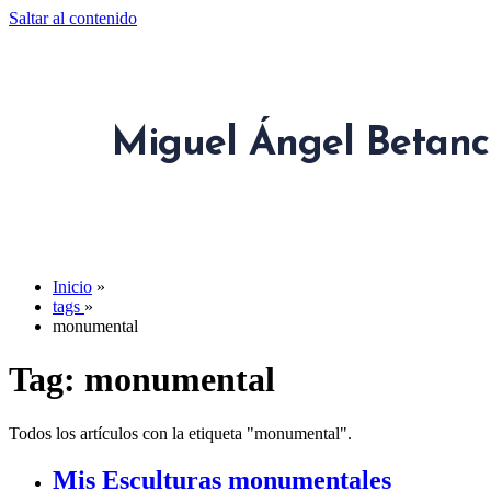
Saltar al contenido
Miguel Ángel Betanc
Inicio
»
tags
»
monumental
Tag:
monumental
Todos los artículos con la etiqueta "monumental".
Mis Esculturas monumentales