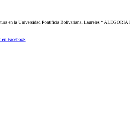
ltura en la Universidad Pontificia Bolivariana, Laureles * ALEG
r en Facebook